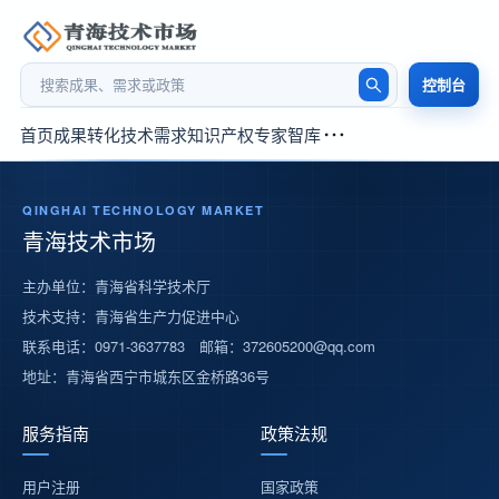
首页
成果转化
技术需求
知识产权
专家智库
QINGHAI TECHNOLOGY MARKET
青海技术市场
主办单位：青海省科学技术厅
技术支持：青海省生产力促进中心
联系电话：0971-3637783 邮箱：372605200@qq.com
地址：青海省西宁市城东区金桥路36号
服务指南
政策法规
用户注册
国家政策